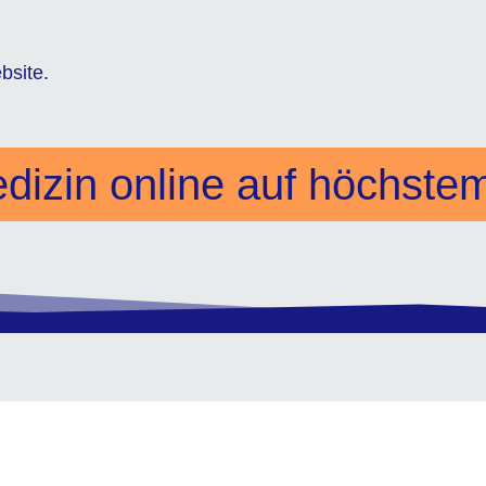
bsite.
dizin online auf höchstem