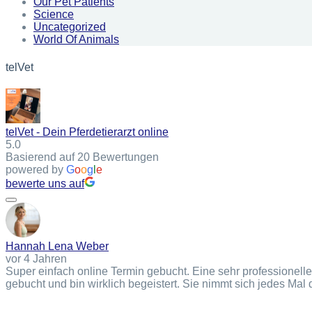
Our Pet Patients
Science
Uncategorized
World Of Animals
telVet
telVet - Dein Pferdetierarzt online
5.0
Basierend auf 20 Bewertungen
powered by
G
o
o
g
l
e
bewerte uns auf
Hannah Lena Weber
vor 4 Jahren
Super einfach online Termin gebucht. Eine sehr professionell
gebucht und bin wirklich begeistert. Sie nimmt sich jedes Mal