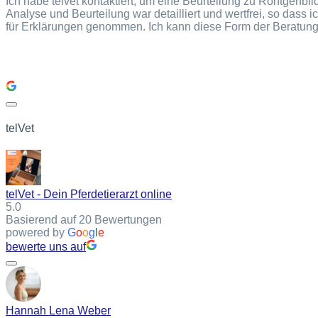
Ich habe telvet kontaktiert, um eine Beurteilung zu Röntgenb
Analyse und Beurteilung war detailliert und wertfrei, so dass
für Erklärungen genommen. Ich kann diese Form der Beratung
telVet
telVet - Dein Pferdetierarzt online
5.0
Basierend auf 20 Bewertungen
powered by
G
o
o
g
l
e
bewerte uns auf
Hannah Lena Weber