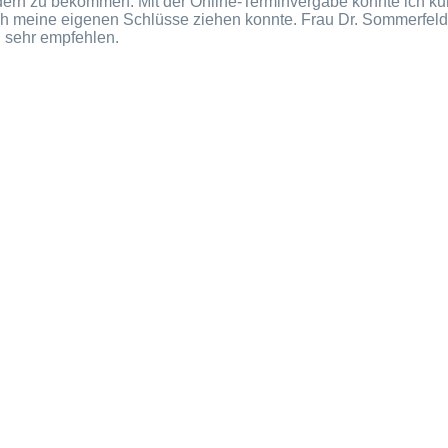
ildern zu bekommen. Mit der Online-Terminvergabe konnte ich ku
 ich meine eigenen Schlüsse ziehen konnte. Frau Dr. Sommerfeld
 sehr empfehlen.